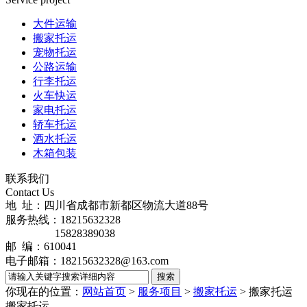
大件运输
搬家托运
宠物托运
公路运输
行李托运
火车快运
家电托运
轿车托运
酒水托运
木箱包装
联系我们
Contact Us
地 址：四川省成都市新都区物流大道88号
服务热线：18215632328
15828389038
邮 编：610041
电子邮箱：18215632328@163.com
你现在的位置：
网站首页
>
服务项目
>
搬家托运
>
搬家托运
搬家托运