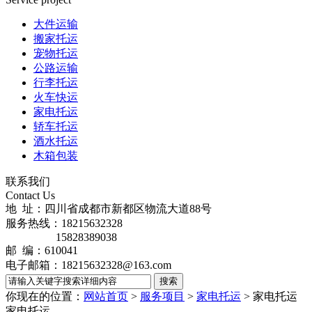
大件运输
搬家托运
宠物托运
公路运输
行李托运
火车快运
家电托运
轿车托运
酒水托运
木箱包装
联系我们
Contact Us
地 址：四川省成都市新都区物流大道88号
服务热线：18215632328
15828389038
邮 编：610041
电子邮箱：18215632328@163.com
你现在的位置：
网站首页
>
服务项目
>
家电托运
>
家电托运
家电托运